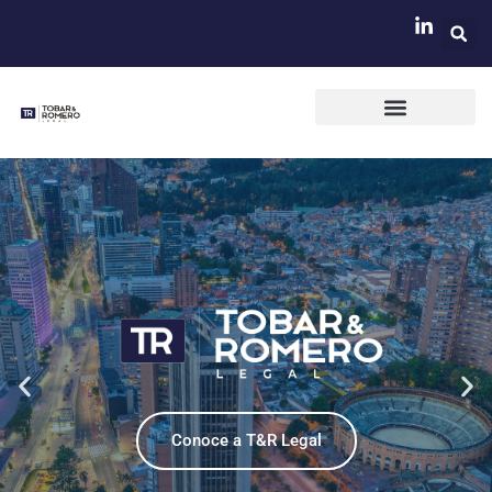
Ir
al
contenido
Conoce a T&R Legal