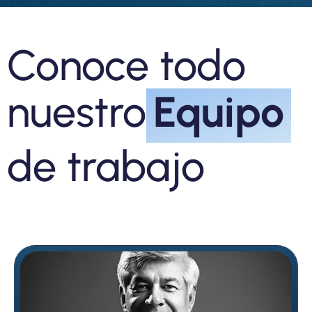
Conoce todo
nuestro
Equipo
Jaime Humberto
Tobar Ordóñez
Socio Fundador
jaimetobar@trlegal.com.co
de trabajo
Conoce su perfil